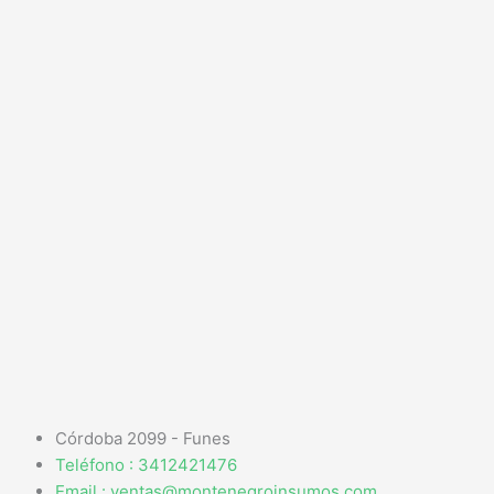
Córdoba 2099 - Funes
Teléfono : 3412421476
Email : ventas@montenegroinsumos.com