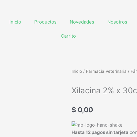
Inicio
Productos
Novedades
Nosotros
Carrito
Inicio
/
Farmacia Veterinaria
/
Fá
Xilacina 2% x 30c
$
0,00
Xilacina
2%
Hasta 12 pagos sin tarjeta
con