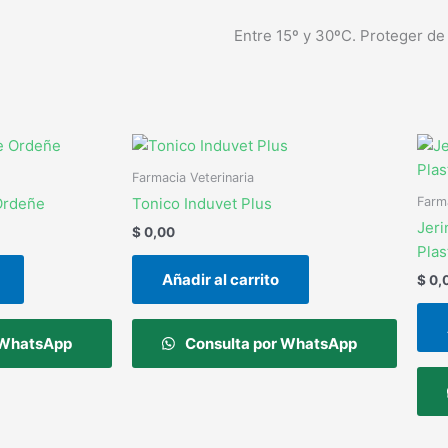
Entre 15º y 30ºC. Proteger de l
Farmacia Veterinaria
Farma
Ordeñe
Tonico Induvet Plus
Jeri
$
0,00
Plas
Añadir al carrito
$
0,
 WhatsApp
Consulta por WhatsApp