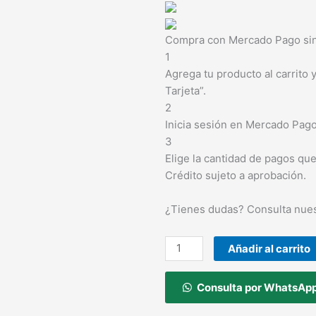
x
30cc
(Alfasan)
Compra con Mercado Pago sin 
cantidad
1
Agrega tu producto al carrito 
Tarjeta”.
2
Inicia sesión en Mercado Pago
3
Elige la cantidad de pagos que 
Crédito sujeto a aprobación.
¿Tienes dudas? Consulta nue
Añadir al carrito
Consulta por WhatsAp