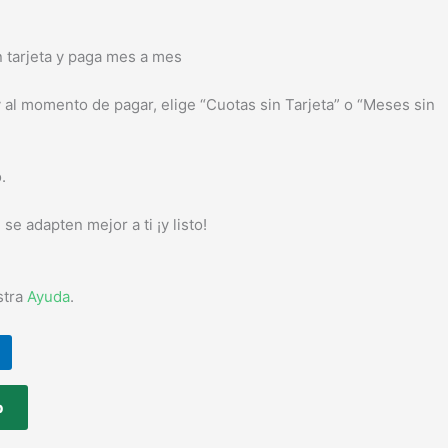
tarjeta y paga mes a mes
y al momento de pagar, elige “Cuotas sin Tarjeta” o “Meses sin
.
se adapten mejor a ti ¡y listo!
stra
Ayuda
.
p