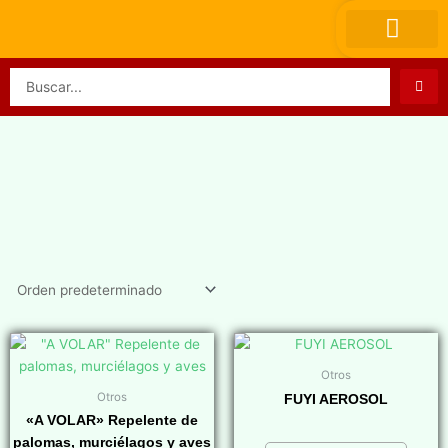
Ir
al
contenido
Search
...
Otros
Otros
FUYI AEROSOL
«A VOLAR» Repelente de
$
0,00
palomas, murciélagos y aves