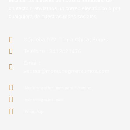
escribirnos a través de nuestro formulario de
contacto o enviarnos un correo electrónico o por
cualquiera de nuestras redes sociales.
Córdoba 972, Tierra Chica, Funes
Teléfono : 3412421476
Email :
ventas@montenegroinsumos.com
Montenegro insumos para el campo
montenegro.insumos
WhatsApp