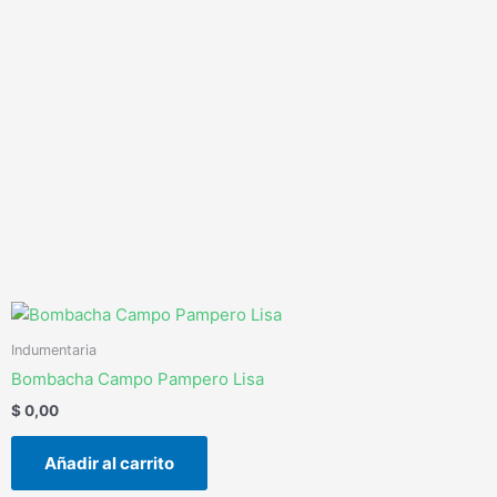
Ir
al
contenido
Indumentaria
Bombacha Campo Pampero Lisa
$
0,00
Añadir al carrito