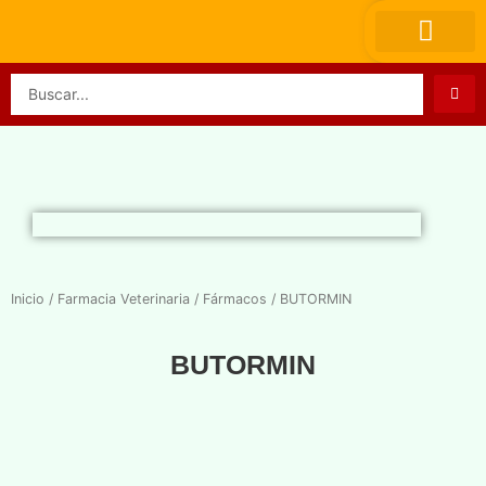
Ir
al
contenido
Search
...
Inicio
/
Farmacia Veterinaria
/
Fármacos
/ BUTORMIN
BUTORMIN
$
0,00
BUTORMIN