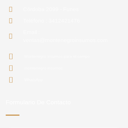
Córdoba 2099 - Funes
Teléfono : 3412421476
Email :
ventas@montenegroinsumos.com
Montenegro insumos para el campo
montenegro.insumos
WhatsApp
Formulario De Contacto