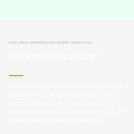
PARA MAS INFORMACIÓN SOBRE NOSOTROS
Contactanos ahora!
Estamos siempre felices de conocer a nuestros
clientes y escuchar sus comentarios. Podés
escribirnos a través de nuestro formulario de
contacto o enviarnos un correo electrónico o por
cualquiera de nuestras redes sociales.