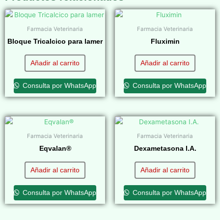
Farmacia Veterinaria
Farmacia Veterinaria
Bloque Tricalcico para lamer
Fluximin
$
0,00
$
0,00
Añadir al carrito
Añadir al carrito
Consulta por WhatsApp
Consulta por WhatsApp
Farmacia Veterinaria
Farmacia Veterinaria
Eqvalan®
Dexametasona I.A.
$
0,00
$
0,00
Añadir al carrito
Añadir al carrito
Consulta por WhatsApp
Consulta por WhatsApp