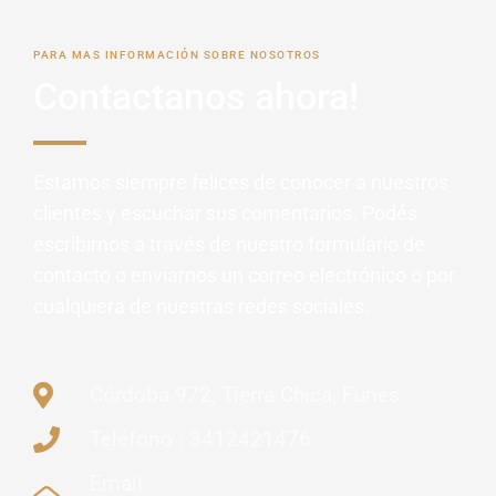
PARA MAS INFORMACIÓN SOBRE NOSOTROS
Contactanos ahora!
Estamos siempre felices de conocer a nuestros
clientes y escuchar sus comentarios. Podés
escribirnos a través de nuestro formulario de
contacto o enviarnos un correo electrónico o por
cualquiera de nuestras redes sociales.
Córdoba 972, Tierra Chica, Funes
Teléfono : 3412421476
Email :