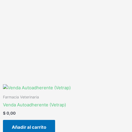
Ir
al
contenido
Farmacia Veterinaria
Venda Autoadherente (Vetrap)
$
0,00
Añadir al carrito