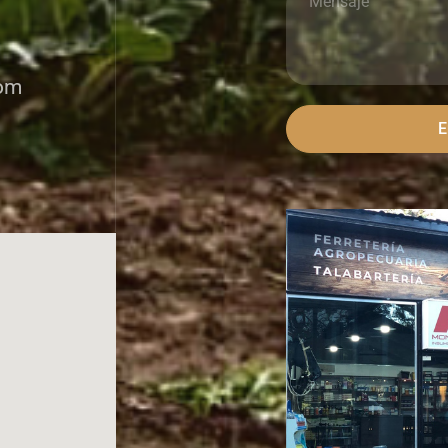
com
E