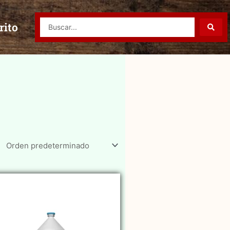
Search
rito
...