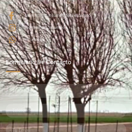
Montenegro insumos para el campo
montenegro.insumos
WhatsApp
Formulario De Contacto