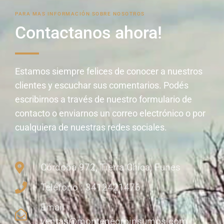
PARA MAS INFORMACIÓN SOBRE NOSOTROS
Contactanos ahora!
Estamos siempre felices de conocer a nuestros
clientes y escuchar sus comentarios. Podés
escribirnos a través de nuestro formulario de
contacto o enviarnos un correo electrónico o por
cualquiera de nuestras redes sociales.
Córdoba 972, Tierra Chica, Funes
Teléfono : 3412421476
Email :
ventas@montenegroinsumos.com