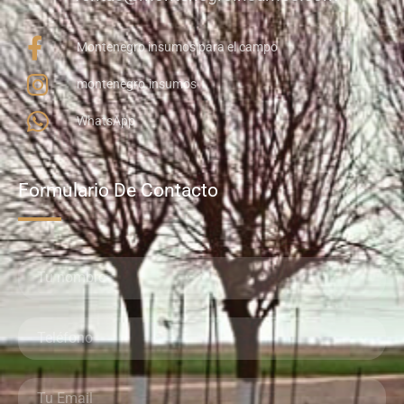
Montenegro insumos para el campo
montenegro.insumos
WhatsApp
Formulario De Contacto