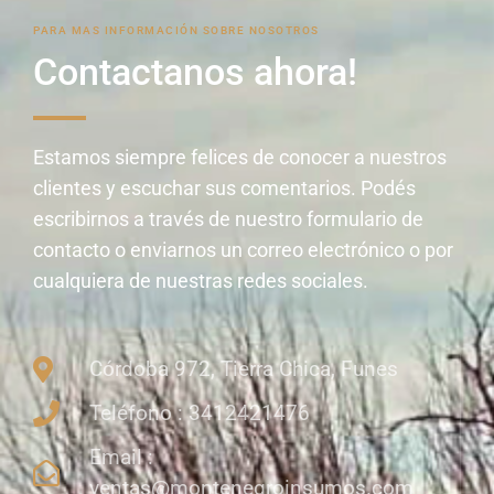
PARA MAS INFORMACIÓN SOBRE NOSOTROS
Contactanos ahora!
Estamos siempre felices de conocer a nuestros
clientes y escuchar sus comentarios. Podés
escribirnos a través de nuestro formulario de
contacto o enviarnos un correo electrónico o por
cualquiera de nuestras redes sociales.
Córdoba 972, Tierra Chica, Funes
Teléfono : 3412421476
Email :
ventas@montenegroinsumos.com