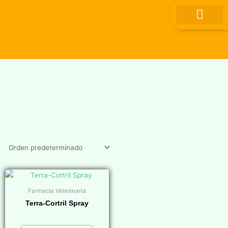
Ir
al
contenido
Farmacia Veterinaria
Terra-Cortril Spray
$
0,00