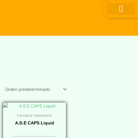
Ir
al
contenido
Farmacia Veterinaria
A.D.E CAPS Liquid
$
0,00