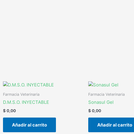
Ir
al
contenido
Farmacia Veterinaria
Farmacia Veterinaria
D.M.S.O. INYECTABLE
Sonasul Gel
$
0,00
$
0,00
Añadir al carrito
Añadir al carrito