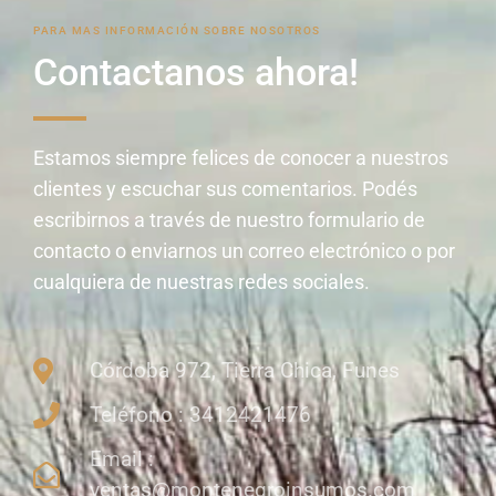
PARA MAS INFORMACIÓN SOBRE NOSOTROS
Contactanos ahora!
Estamos siempre felices de conocer a nuestros
clientes y escuchar sus comentarios. Podés
escribirnos a través de nuestro formulario de
contacto o enviarnos un correo electrónico o por
cualquiera de nuestras redes sociales.
Córdoba 972, Tierra Chica, Funes
Teléfono : 3412421476
Email :
ventas@montenegroinsumos.com