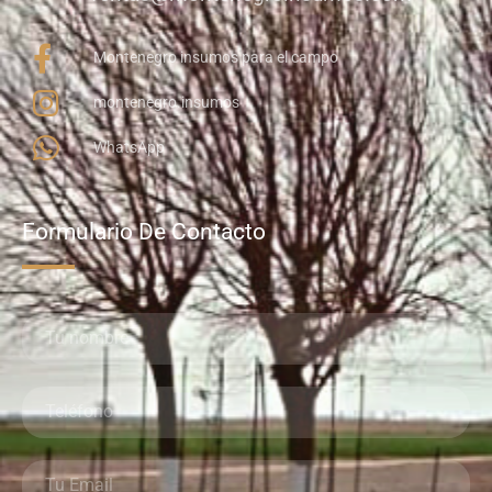
Montenegro insumos para el campo
montenegro.insumos
WhatsApp
Formulario De Contacto