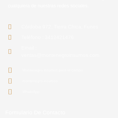
cualquiera de nuestras redes sociales.
Córdoba 972, Tierra Chica, Funes
Teléfono : 3412421476
Email :
ventas@montenegroinsumos.com
Montenegro insumos para el campo
montenegro.insumos
WhatsApp
Formulario De Contacto