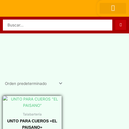
Ir
al
contenido
Search
...
Talabartería
UNTO PARA CUEROS «EL
PAISANO»