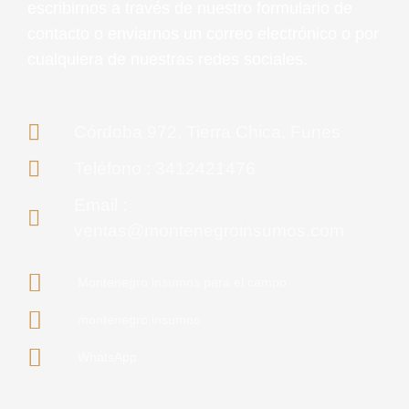
escribirnos a través de nuestro formulario de
contacto o enviarnos un correo electrónico o por
cualquiera de nuestras redes sociales.
Córdoba 972, Tierra Chica, Funes
Teléfono : 3412421476
Email :
ventas@montenegroinsumos.com
Montenegro insumos para el campo
montenegro.insumos
WhatsApp