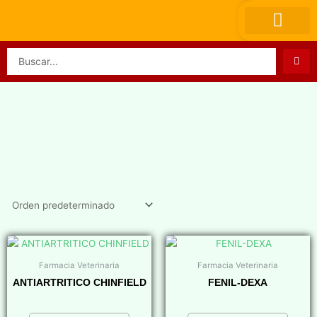
Ir
al
contenido
Search
...
Farmacia Veterinaria
Farmacia Veterinaria
ANTIARTRITICO CHINFIELD
FENIL-DEXA
$
0,00
$
0,00