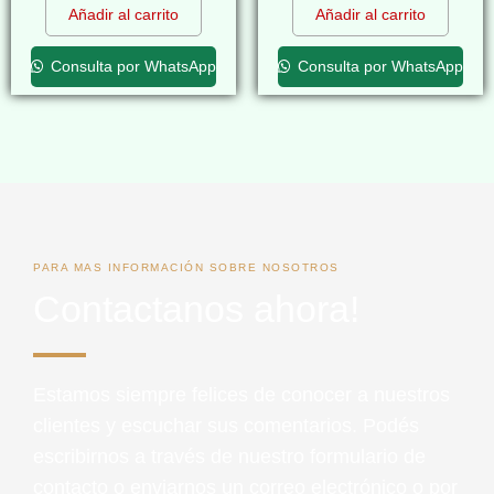
Añadir al carrito
Añadir al carrito
Consulta por WhatsApp
Consulta por WhatsApp
PARA MAS INFORMACIÓN SOBRE NOSOTROS
Contactanos ahora!
Estamos siempre felices de conocer a nuestros
clientes y escuchar sus comentarios. Podés
escribirnos a través de nuestro formulario de
contacto o enviarnos un correo electrónico o por