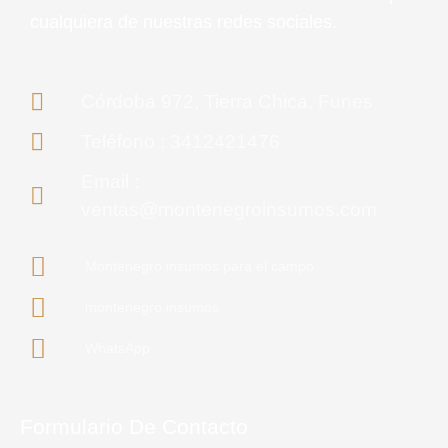
cualquiera de nuestras redes sociales.
Córdoba 972, Tierra Chica, Funes
Teléfono : 3412421476
Email :
ventas@montenegroinsumos.com
Montenegro insumos para el campo
montenegro.insumos
WhatsApp
Formulario De Contacto