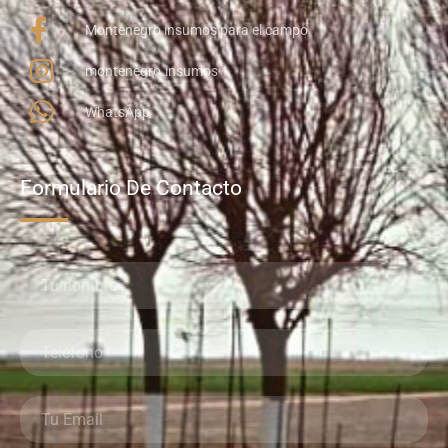
Montenegro insumos para el campo
montenegro.insumos
WhatsApp
Formulario De Contacto