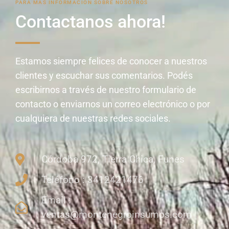
PARA MAS INFORMACIÓN SOBRE NOSOTROS
Contactanos ahora!
Estamos siempre felices de conocer a nuestros
clientes y escuchar sus comentarios. Podés
escribirnos a través de nuestro formulario de
contacto o enviarnos un correo electrónico o por
cualquiera de nuestras redes sociales.
Córdoba 972, Tierra Chica, Funes
Teléfono : 3412421476
Email :
ventas@montenegroinsumos.com