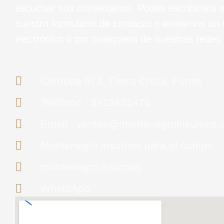
escuchar sus comentarios. Podés escribirnos a
nuestro formulario de contacto o enviarnos un 
electrónico o por cualquiera de nuestras redes 
Córdoba 972, Tierra Chica, Funes
Teléfono : 3412421476
Email : ventas@montenegroinsumos.
Montenegro insumos para el campo
montenegro.insumos
WhatsApp