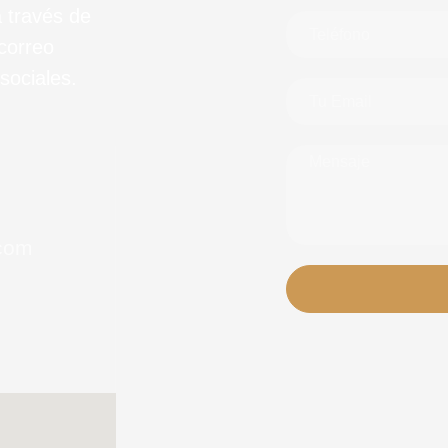
 través de
correo
sociales.
com