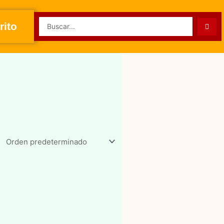
Search
rito
...