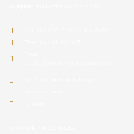
cualquiera de nuestras redes sociales.
Córdoba 972, Tierra Chica, Funes
Teléfono : 3412421476
Email :
ventas@montenegroinsumos.com
Montenegro insumos para el campo
montenegro.insumos
WhatsApp
Formulario De Contacto