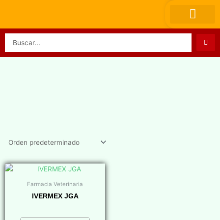
Ir
al
contenido
Search
...
Farmacia Veterinaria
IVERMEX JGA
$
0,00