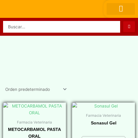
Ir
al
contenido
Search
...
Farmacia Veterinaria
Farmacia Veterinaria
Sonasul Gel
METOCARBAMOL PASTA
$
0,00
ORAL