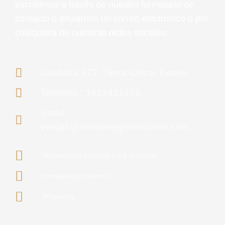
escribirnos a través de nuestro formulario de
contacto o enviarnos un correo electrónico o por
cualquiera de nuestras redes sociales.
Córdoba 972, Tierra Chica, Funes
Teléfono : 3412421476
Email :
ventas@montenegroinsumos.com
Montenegro insumos para el campo
montenegro.insumos
WhatsApp