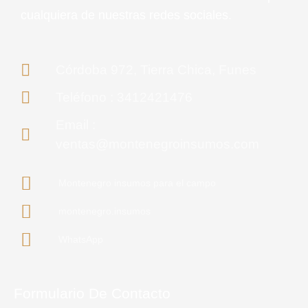
cualquiera de nuestras redes sociales.
Córdoba 972, Tierra Chica, Funes
Teléfono : 3412421476
Email :
ventas@montenegroinsumos.com
Montenegro insumos para el campo
montenegro.insumos
WhatsApp
Formulario De Contacto