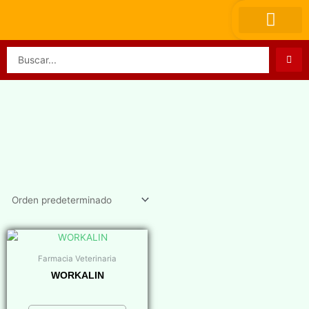
Ir
al
contenido
Search
...
Farmacia Veterinaria
WORKALIN
$
0,00