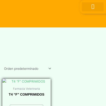
Ir
al
contenido
Farmacia Veterinaria
T4 “F” COMPRIMIDOS
$
0,00