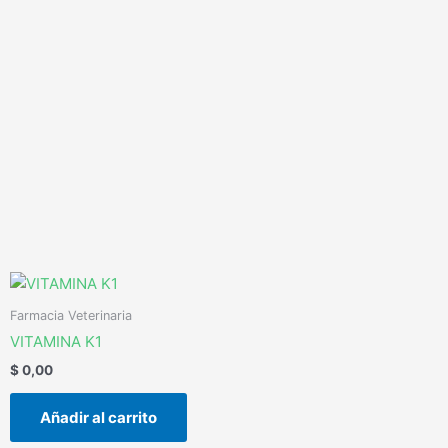
Ir
al
contenido
Farmacia Veterinaria
VITAMINA K1
$
0,00
Añadir al carrito