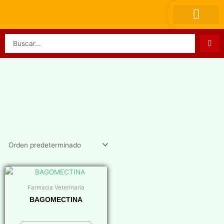
Ir
al
contenido
Search
...
Farmacia Veterinaria
BAGOMECTINA
$
0,00