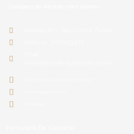
cualquiera de nuestras redes sociales.
Córdoba 972, Tierra Chica, Funes
Teléfono : 3412421476
Email :
ventas@montenegroinsumos.com
Montenegro insumos para el campo
montenegro.insumos
WhatsApp
Formulario De Contacto