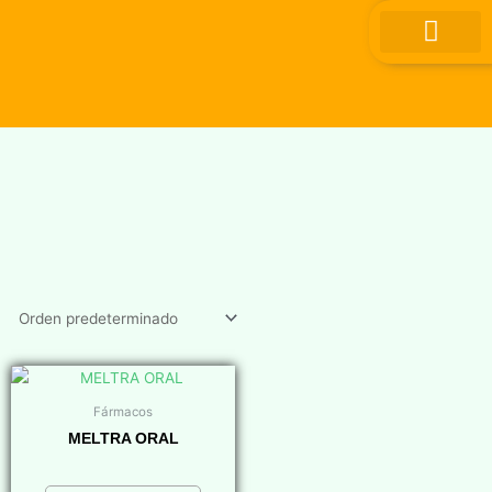
Ir
al
contenido
Fármacos
MELTRA ORAL
$
0,00