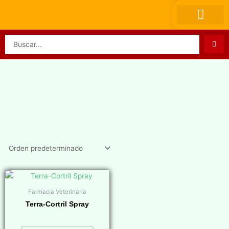
Ir
al
contenido
Search
...
Farmacia Veterinaria
Terra-Cortril Spray
$
0,00