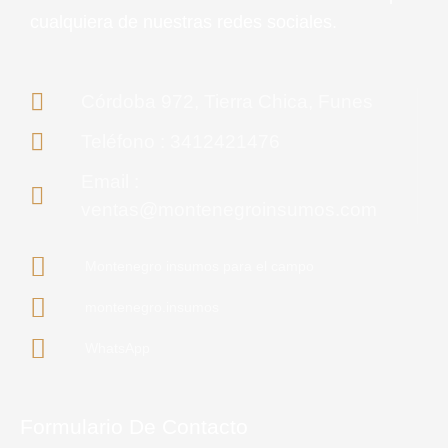
cualquiera de nuestras redes sociales.
Córdoba 972, Tierra Chica, Funes
Teléfono : 3412421476
Email :
ventas@montenegroinsumos.com
Montenegro insumos para el campo
montenegro.insumos
WhatsApp
Formulario De Contacto