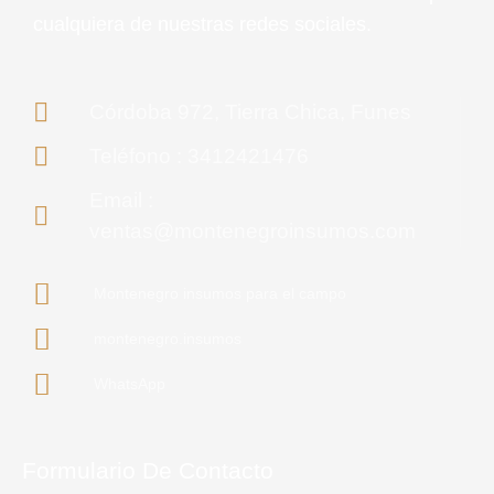
cualquiera de nuestras redes sociales.
Córdoba 972, Tierra Chica, Funes
Teléfono : 3412421476
Email :
ventas@montenegroinsumos.com
Montenegro insumos para el campo
montenegro.insumos
WhatsApp
Formulario De Contacto