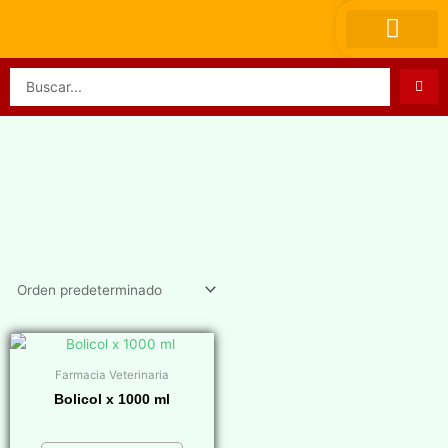
Ir
al
contenido
Search
...
Farmacia Veterinaria
Bolicol x 1000 ml
$
0,00