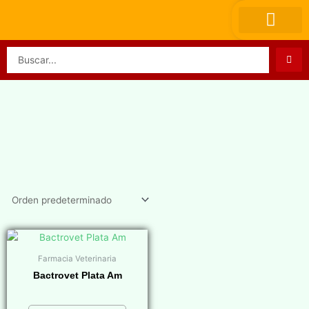
Ir
al
contenido
Search
...
Farmacia Veterinaria
Bactrovet Plata Am
$
0,00