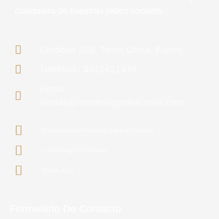
cualquiera de nuestras redes sociales.
Córdoba 972, Tierra Chica, Funes
Teléfono : 3412421476
Email :
ventas@montenegroinsumos.com
Montenegro insumos para el campo
montenegro.insumos
WhatsApp
Formulario De Contacto