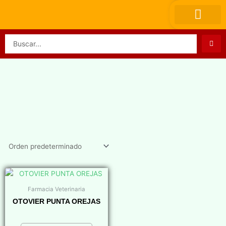
Ir
al
contenido
Search
...
Farmacia Veterinaria
OTOVIER PUNTA OREJAS
$
0,00