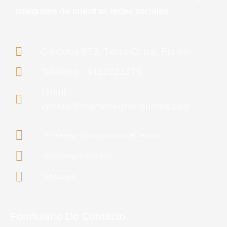
cualquiera de nuestras redes sociales.
Córdoba 972, Tierra Chica, Funes
Teléfono : 3412421476
Email :
ventas@montenegroinsumos.com
Montenegro insumos para el campo
montenegro.insumos
WhatsApp
Formulario De Contacto