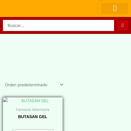
Ir
al
contenido
Search
...
Farmacia Veterinaria
BUTASAN GEL
$
0,00