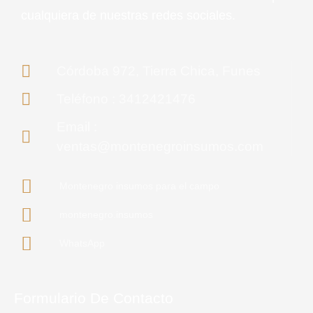
cualquiera de nuestras redes sociales.
Córdoba 972, Tierra Chica, Funes
Teléfono : 3412421476
Email :
ventas@montenegroinsumos.com
Montenegro insumos para el campo
montenegro.insumos
WhatsApp
Formulario De Contacto