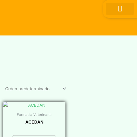
Ir
al
contenido
Farmacia Veterinaria
ACEDAN
$
0,00