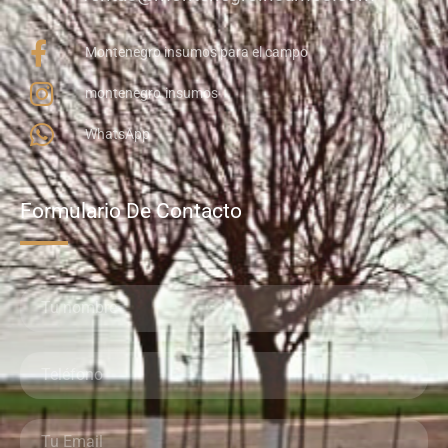
Montenegro insumos para el campo
montenegro.insumos
WhatsApp
Formulario De Contacto