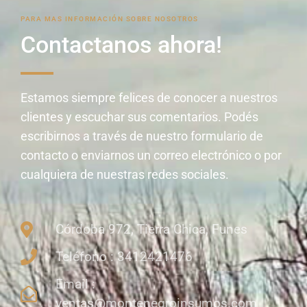
PARA MAS INFORMACIÓN SOBRE NOSOTROS
Contactanos ahora!
Estamos siempre felices de conocer a nuestros
clientes y escuchar sus comentarios. Podés
escribirnos a través de nuestro formulario de
contacto o enviarnos un correo electrónico o por
cualquiera de nuestras redes sociales.
Córdoba 972, Tierra Chica, Funes
Teléfono : 3412421476
Email :
ventas@montenegroinsumos.com