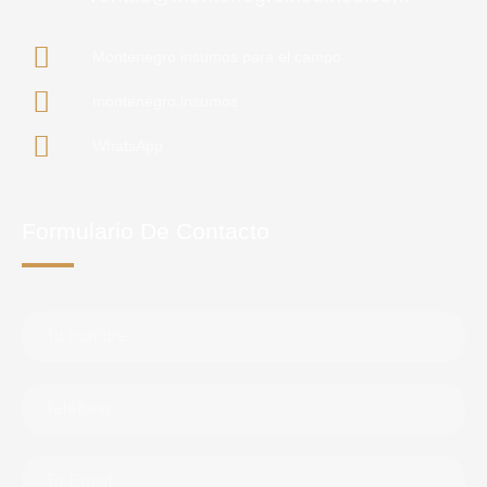
Montenegro insumos para el campo
montenegro.insumos
WhatsApp
Formulario De Contacto