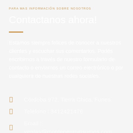
PARA MAS INFORMACIÓN SOBRE NOSOTROS
Contactanos ahora!
Estamos siempre felices de conocer a nuestros
clientes y escuchar sus comentarios. Podés
escribirnos a través de nuestro formulario de
contacto o enviarnos un correo electrónico o por
cualquiera de nuestras redes sociales.
Córdoba 972, Tierra Chica, Funes
Teléfono : 3412421476
Email :
ventas@montenegroinsumos.com