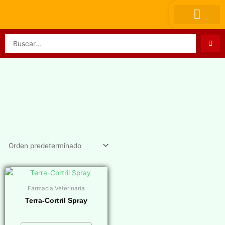
Ir
al
contenido
Search
...
Farmacia Veterinaria
Terra-Cortril Spray
$
0,00