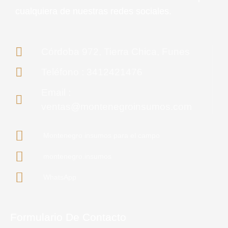
cualquiera de nuestras redes sociales.
Córdoba 972, Tierra Chica, Funes
Teléfono : 3412421476
Email :
ventas@montenegroinsumos.com
Montenegro insumos para el campo
montenegro.insumos
WhatsApp
Formulario De Contacto