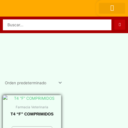
Ir
al
contenido
Search
...
Farmacia Veterinaria
T4 “F” COMPRIMIDOS
$
0,00