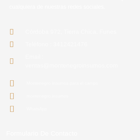
cualquiera de nuestras redes sociales.
Córdoba 972, Tierra Chica, Funes
Teléfono : 3412421476
Email :
ventas@montenegroinsumos.com
Montenegro insumos para el campo
montenegro.insumos
WhatsApp
Formulario De Contacto