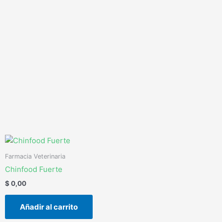
Ir
al
contenido
Farmacia Veterinaria
Chinfood Fuerte
$
0,00
Añadir al carrito