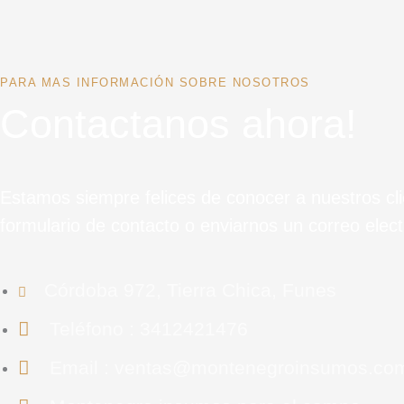
PARA MAS INFORMACIÓN SOBRE NOSOTROS
Contactanos ahora!
Estamos siempre felices de conocer a nuestros cl
formulario de contacto o enviarnos un correo elect
Córdoba 972, Tierra Chica, Funes
Teléfono : 3412421476
Email : ventas@montenegroinsumos.co