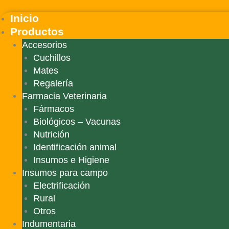
Ir
Inicio
al
contenido
Productos
Accesorios
Cuchillos
Mates
Regalería
Farmacia Veterinaria
Fármacos
Biológicos – Vacunas
Nutrición
Identificación animal
Insumos e Higiene
Insumos para campo
Electrificación
Rural
Otros
Indumentaria