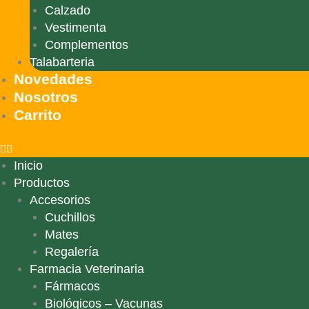
Calzado
Vestimenta
Complementos
Talabarteria
Novedades
Nosotros
Carrito
Inicio
Productos
Accesorios
Cuchillos
Mates
Regalería
Farmacia Veterinaria
Fármacos
Biológicos – Vacunas