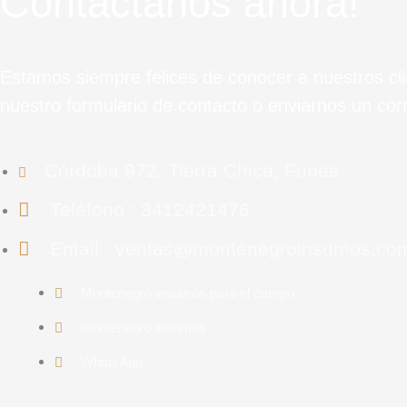
Contactanos ahora!
Estamos siempre felices de conocer a nuestros cl
nuestro formulario de contacto o enviarnos un corr
Córdoba 972, Tierra Chica, Funes
Teléfono : 3412421476
Email : ventas@montenegroinsumos.co
Montenegro insumos para el campo
montenegro.insumos
WhatsApp