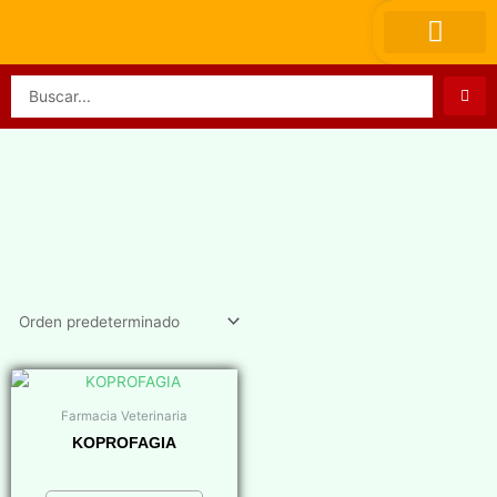
Ir
al
contenido
Search
...
Farmacia Veterinaria
KOPROFAGIA
$
0,00