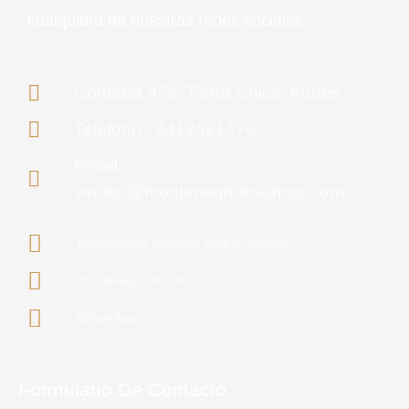
cualquiera de nuestras redes sociales.
Córdoba 972, Tierra Chica, Funes
Teléfono : 3412421476
Email :
ventas@montenegroinsumos.com
Montenegro insumos para el campo
montenegro.insumos
WhatsApp
Formulario De Contacto