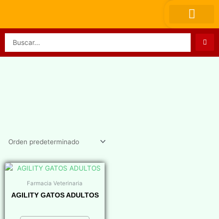
Ir
al
contenido
Search
...
Farmacia Veterinaria
AGILITY GATOS ADULTOS
$
0,00