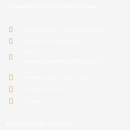
cualquiera de nuestras redes sociales.
Córdoba 972, Tierra Chica, Funes
Teléfono : 3412421476
Email :
ventas@montenegroinsumos.com
Montenegro insumos para el campo
montenegro.insumos
WhatsApp
Formulario De Contacto