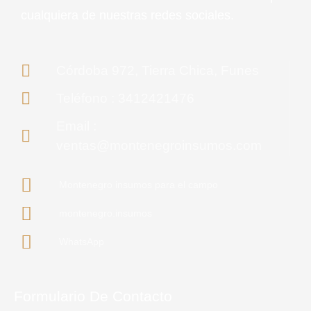
cualquiera de nuestras redes sociales.
Córdoba 972, Tierra Chica, Funes
Teléfono : 3412421476
Email :
ventas@montenegroinsumos.com
Montenegro insumos para el campo
montenegro.insumos
WhatsApp
Formulario De Contacto