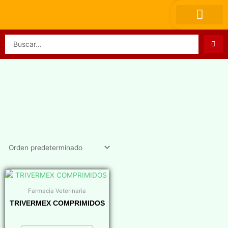
Ir
al
contenido
Search
...
Farmacia Veterinaria
TRIVERMEX COMPRIMIDOS
$
0,00