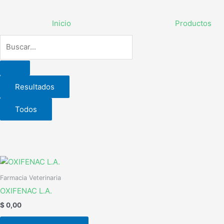
Ir
Search
al
...
Inicio
Productos
contenido
Resultados
Todos
Farmacia Veterinaria
OXIFENAC L.A.
$
0,00