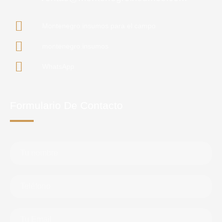
Montenegro insumos para el campo
montenegro.insumos
WhatsApp
Formulario De Contacto