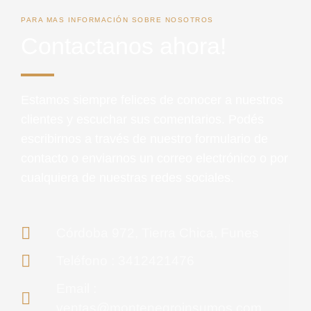
PARA MAS INFORMACIÓN SOBRE NOSOTROS
Contactanos ahora!
Estamos siempre felices de conocer a nuestros
clientes y escuchar sus comentarios. Podés
escribirnos a través de nuestro formulario de
contacto o enviarnos un correo electrónico o por
cualquiera de nuestras redes sociales.
Córdoba 972, Tierra Chica, Funes
Teléfono : 3412421476
Email :
ventas@montenegroinsumos.com