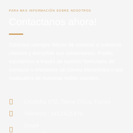
PARA MAS INFORMACIÓN SOBRE NOSOTROS
Contactanos ahora!
Estamos siempre felices de conocer a nuestros
clientes y escuchar sus comentarios. Podés
escribirnos a través de nuestro formulario de
contacto o enviarnos un correo electrónico o por
cualquiera de nuestras redes sociales.
Córdoba 972, Tierra Chica, Funes
Teléfono : 3412421476
Email :