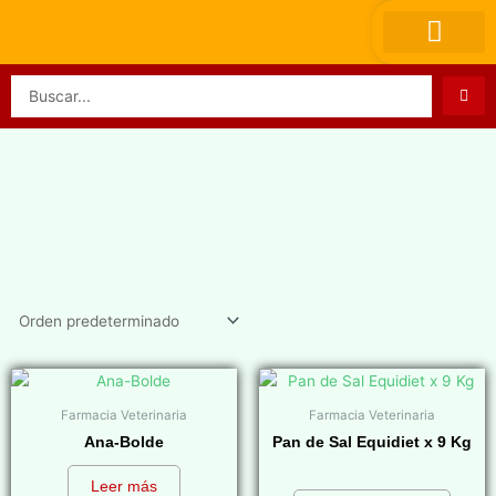
Ir
al
contenido
Search
...
Farmacia Veterinaria
Farmacia Veterinaria
Ana-Bolde
Pan de Sal Equidiet x 9 Kg
$
0,00
Leer más