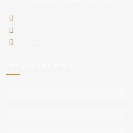
ventas@montenegroinsumos.com
Montenegro insumos para el campo
montenegro.insumos
WhatsApp
Formulario De Contacto