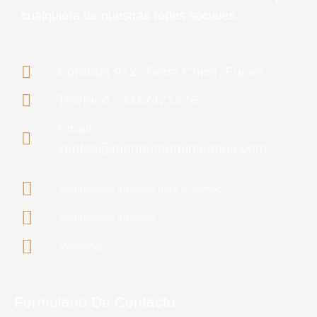
cualquiera de nuestras redes sociales.
Córdoba 972, Tierra Chica, Funes
Teléfono : 3412421476
Email :
ventas@montenegroinsumos.com
Montenegro insumos para el campo
montenegro.insumos
WhatsApp
Formulario De Contacto