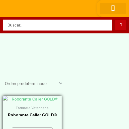
Ir
al
contenido
Search
...
Farmacia Veterinaria
Roborante Calier GOLD®
$
0,00