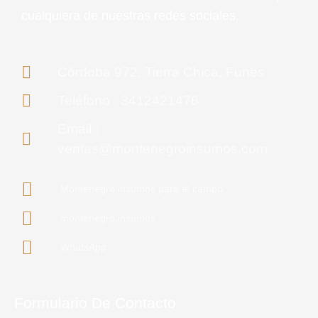
cualquiera de nuestras redes sociales.
Córdoba 972, Tierra Chica, Funes
Teléfono : 3412421476
Email :
ventas@montenegroinsumos.com
Montenegro insumos para el campo
montenegro.insumos
WhatsApp
Formulario De Contacto