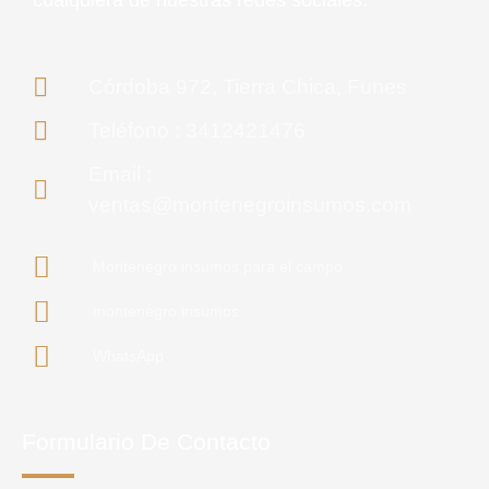
Córdoba 972, Tierra Chica, Funes
Teléfono : 3412421476
Email :
ventas@montenegroinsumos.com
Montenegro insumos para el campo
montenegro.insumos
WhatsApp
Formulario De Contacto