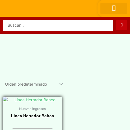
Ir
al
contenido
Search
...
Nuevos ingresos
Linea Herrador Bahco
$
0,00