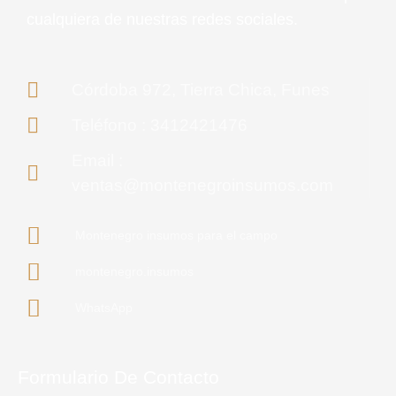
cualquiera de nuestras redes sociales.
Córdoba 972, Tierra Chica, Funes
Teléfono : 3412421476
Email :
ventas@montenegroinsumos.com
Montenegro insumos para el campo
montenegro.insumos
WhatsApp
Formulario De Contacto