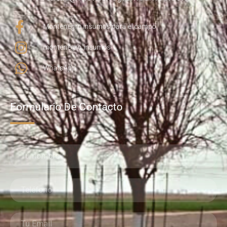
Montenegro insumos para el campo
montenegro.insumos
WhatsApp
Formulario De Contacto