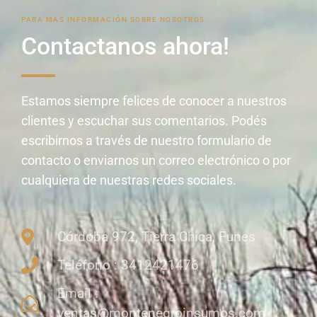
PARA MAS INFORMACIÓN SOBRE NOSOTROS
Contactanos ahora!
Estamos siempre felices de conocer a nuestros
clientes y escuchar sus comentarios. Podés
escribirnos a través de nuestro formulario de
contacto o enviarnos un correo electrónico o por
cualquiera de nuestras redes sociales.
Córdoba 972, Tierra Chica, Funes
Teléfono : 3412421476
Email :
ventas@montenegroinsumos.com