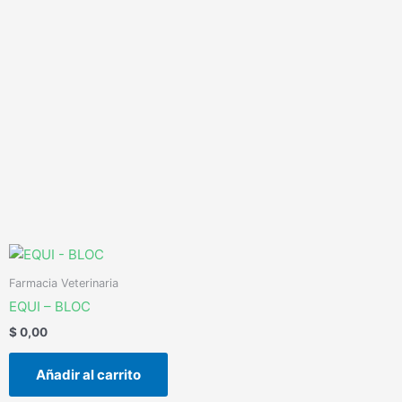
Ir
al
contenido
Farmacia Veterinaria
EQUI – BLOC
$
0,00
Añadir al carrito