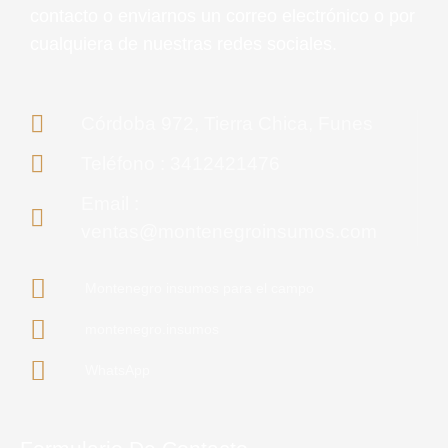
contacto o enviarnos un correo electrónico o por
cualquiera de nuestras redes sociales.
Córdoba 972, Tierra Chica, Funes
Teléfono : 3412421476
Email :
ventas@montenegroinsumos.com
Montenegro insumos para el campo
montenegro.insumos
WhatsApp